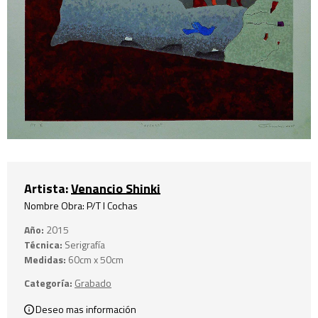
Artista:
Venancio Shinki
Nombre Obra: P/T I Cochas
Año:
2015
Técnica:
Serigrafía
Medidas:
60cm x 50cm
Categoría:
Grabado
Deseo mas información