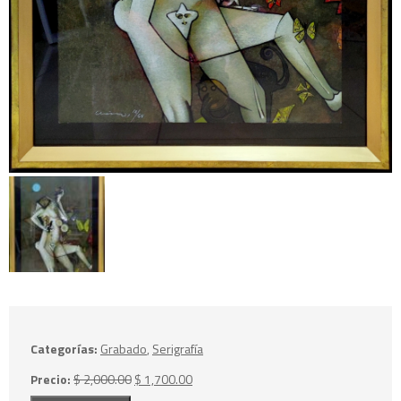
Categorías:
Grabado
,
Serigrafía
El
El
Precio:
$
2,000.00
$
1,700.00
Mujer
precio
precio