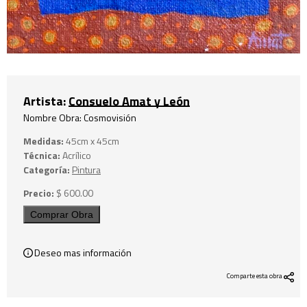
Artista:
Consuelo Amat y León
Nombre Obra: Cosmovisión
Medidas:
45cm x 45cm
Técnica:
Acrílico
Categoría:
Pintura
Precio:
$
600.00
Cosmovisión
Comprar Obra
cantidad
Deseo mas información
Comparte esta obra